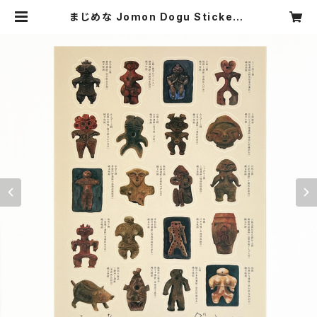
まじめな Jomon Dogu Sticker |
YUKARISATO STORE