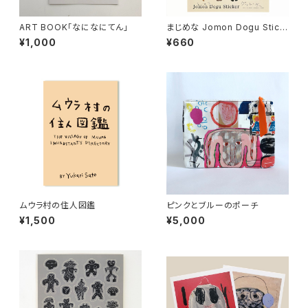
ART BOOK「なになにてん」
まじめな Jomon Dogu Stick
er
¥1,000
¥660
ムウラ村の住人図鑑
ピンクとブルーのポーチ
¥1,500
¥5,000