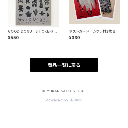
GOOD DOGU！ STICKER（シ
ポストカード ムウラ村2枚セッ
ール）
ト
¥550
¥330
商品一覧に戻る
© YUKARISATO STORE
Powered by