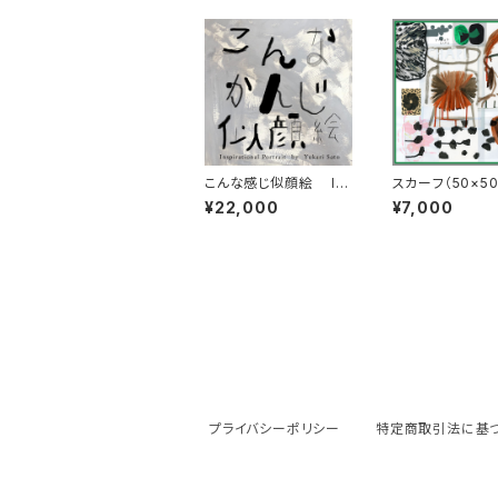
こんな感じ似顔絵 In
スカーフ（50×50
spirational Portrait
me
¥22,000
¥7,000
アクリル画ver.
プライバシーポリシー
特定商取引法に基