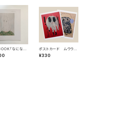
 BOOK「なになに
ポストカード ムウラ村
2枚セット
00
¥330