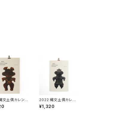
4縄文土偶カレンダ
2022 縄文土偶カレン
ダー
20
¥1,320