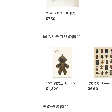
GOOD DOGU! ポスト
カードセット
¥750
同じカテゴリの商品
2025縄文土偶カレンダ
まじめな Jomon
ー
u Sticker
¥1,320
¥660
その他の商品