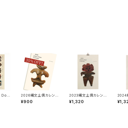
 Dog
2026縄文土偶カレンダ
2023縄文土偶カレンダ
202
ー
ー
ー
¥900
¥1,320
¥1,3