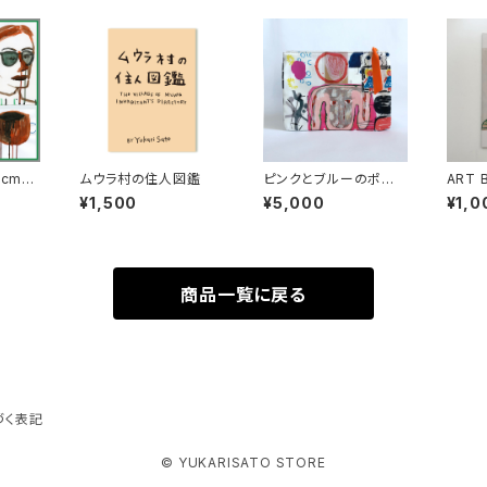
cm）ti
ムウラ村の住人図鑑
ピンクとブルーのポー
ART
チ
てん」
¥1,500
¥5,000
¥1,0
商品一覧に戻る
づく表記
© YUKARISATO STORE